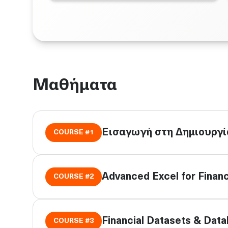
Μαθήματα
Εισαγωγή στη Δημιουργ
COURSE #
1
Advanced Excel for Financ
COURSE #
2
Financial Datasets & Data
COURSE #
3