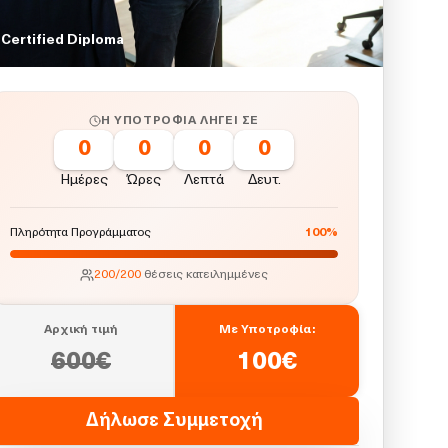
Certified Diploma
Η ΥΠΟΤΡΟΦΊΑ ΛΉΓΕΙ ΣΕ
0
0
0
0
Ημέρες
Ώρες
Λεπτά
Δευτ.
Πληρότητα Προγράμματος
100
%
200
/
200
θέσεις κατειλημμένες
Αρχική τιμή
Με Υποτροφία:
600
€
100
€
Δήλωσε Συμμετοχή