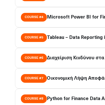
Microsoft Power BI for F
COURSE #
4
Tableau – Data Reporting &
COURSE #
5
Διαχείριση Κινδύνου στα
COURSE #
6
Οικονομική Λήψη Αποφάσ
COURSE #
7
Python for Finance Data A
COURSE #
8