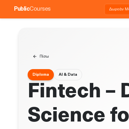
Public
Courses
Δωρεάν Μ
Πίσω
Diploma
AI & Data
Fintech – 
Science fo