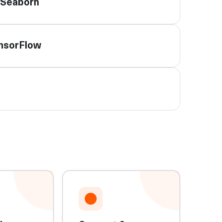
& Seaborn
ensorFlow