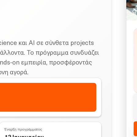
ience και AI σε σύνθετα projects
βάλλοντα. Το πρόγραμμα συνδυάζει
ands-on εμπειρία, προσφέροντάς
ονη αγορά.
Έναρξη προγράμματος