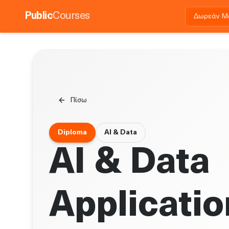
Public
Courses
Δωρεάν Μ
Πίσω
Diploma
AI & Data
AI & Data
Applicati