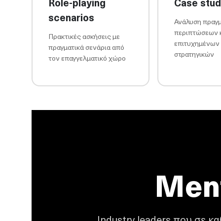
Role-playing
Case stud
scenarios
Ανάλυση πραγ
περιπτώσεων 
Πρακτικές ασκήσεις με
επιτυχημένων
πραγματικά σενάρια από
στρατηγικών
τον επαγγελματικό χώρο
Men