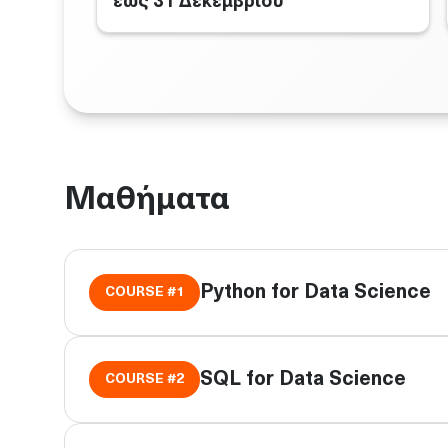
έως 31 Δεκεμβρίου
Μαθήματα
Python for Data Science
COURSE #
1
SQL for Data Science
COURSE #
2