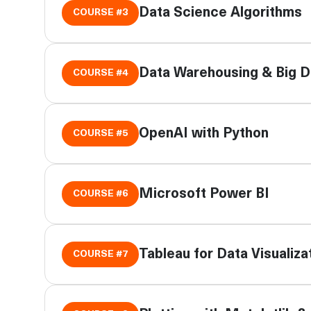
Data Science Algorithms
COURSE #
3
Data Warehousing & Big D
COURSE #
4
OpenAI with Python
COURSE #
5
Microsoft Power BI
COURSE #
6
Tableau for Data Visualiza
COURSE #
7