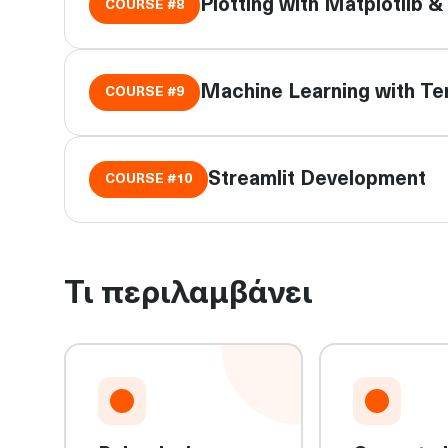
Plotting with Matplotlib 
COURSE #
8
Machine Learning with T
COURSE #
9
Streamlit Development
COURSE #
10
Τι περιλαμβάνει