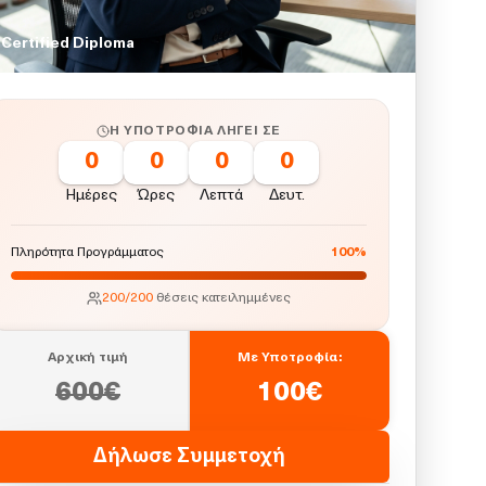
Certified Diploma
Η ΥΠΟΤΡΟΦΊΑ ΛΉΓΕΙ ΣΕ
0
0
0
0
Ημέρες
Ώρες
Λεπτά
Δευτ.
Πληρότητα Προγράμματος
100
%
200
/
200
θέσεις κατειλημμένες
Αρχική τιμή
Με Υποτροφία:
600
€
100
€
Δήλωσε Συμμετοχή