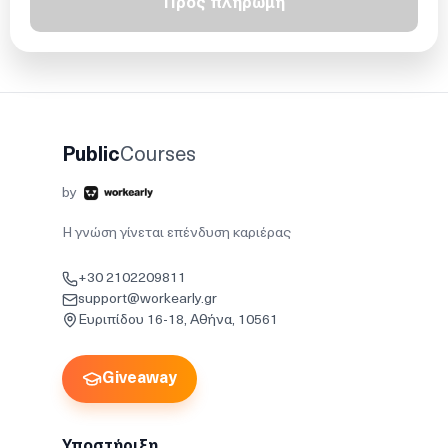
Προς πληρωμή
Public
Courses
by
Η γνώση γίνεται επένδυση καριέρας
+30 2102209811
support@workearly.gr
Ευριπίδου 16-18, Αθήνα, 10561
Giveaway
Υποστήριξη