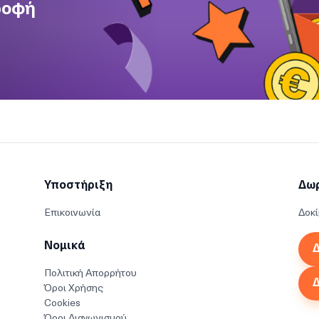
ροφή
Υποστήριξη
Δω
Επικοινωνία
Δοκί
Νομικά
Δ
Πολιτική Απορρήτου
Δ
Όροι Χρήσης
Cookies
Όροι Διαγωνισμού