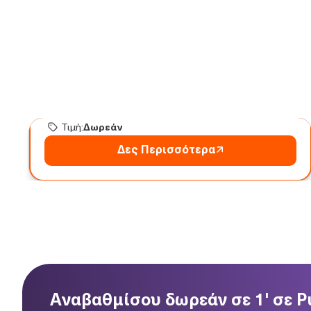
Speak with Confidence –
Δημόσιος Λόγος για
Αρχάριους
Μίλα μπροστά σε κοινό χωρίς άγχος — και με
impact.
Διάρκεια:
4-8 ώρες
ώρες
Τιμή:
Δωρεάν
Δες Περισσότερα
Δωρεάν
Αναβαθμίσου δωρεάν σε 1' σε P