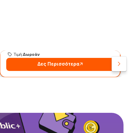
Code 101 – Προγραμματισμός
από το Μηδέν
Μπες στον κόσμο του coding — χωρίς
προηγούμενη εμπειρία.
Διάρκεια:
4-8 ώρες
ώρες
Τιμή:
Δωρεάν
Δες Περισσότερα
Δωρεάν