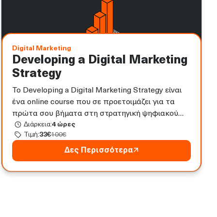
Digital Marketing
Developing a Digital Marketing
Strategy
Το Developing a Digital Marketing Strategy είναι
ένα online course που σε προετοιμάζει για τα
πρώτα σου βήματα στη στρατηγική ψηφιακού
Διάρκεια:
4
ώρες
μάρκετινγκ. Ξεκινήστε το ταξίδι σας στον Digital
Τιμή:
33
€
100
€
Marketing Strategy χωρίς προηγούμενη εμπειρία,
μέσα από hands-on projects, πρακτικές ασκήσεις
Δες Περισσότερα
και ανάλυση πραγματικών case studies.