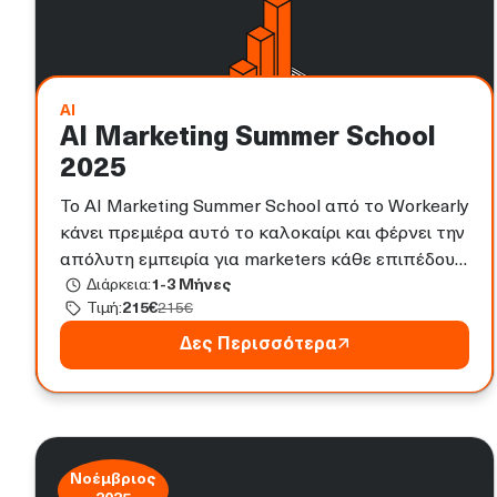
AI
AI Marketing Summer School
2025
Το AI Marketing Summer School από το Workearly
κάνει πρεμιέρα αυτό το καλοκαίρι και φέρνει την
απόλυτη εμπειρία για marketers κάθε επιπέδου
Διάρκεια:
1-3 Μήνες
που θέλουν να παραμείνουν relevant στην εποχή
Τιμή:
215
€
215
€
της Τεχνητής Νοημοσύνης. Ιδανικό για junior
marketers, επαγγελματίες που χρειάζονται
Δες Περισσότερα
επανεκκίνηση και όσους θέλουν να μπουν στον
κόσμο του Marketing με σύγχρονα εργαλεία και
skills. Συνδυάζει hands-on εκπαίδευση, real case
εφαρμογές, mentoring, πρόσβαση σε θέσεις
εργασίας, και ένα live networking event που σου
Νοέμβριος