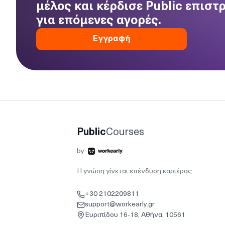
μέλος και κέρδισε Public επιστ
για επόμενες αγορές.
Εγγραφή
Public
Courses
by
Η γνώση γίνεται επένδυση καριέρας
+30 2102209811
support@workearly.gr
Ευριπίδου 16-18, Αθήνα, 10561