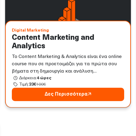
Digital Marketing
Content Marketing and
Analytics
Το Content Marketing & Analytics είναι ένα online
course που σε προετοιμάζει για τα πρώτα σου
βήματα στη δημιουργία και ανάλυση
Διάρκεια:
4
ώρες
περιεχομένου. Ξεκινήστε το ταξίδι σας στο
Τιμή:
33
€
100
€
Content Marketing χωρίς προηγούμενη εμπειρία,
μέσα από hands-on projects, πρακτικές ασκήσεις
Δες Περισσότερα
και ανάλυση πραγματικών δεδομένων.