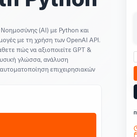
th Python
Νοημοσύνης (AI) με Python και
μογές με τη χρήση των OpenAI API.
άθετε πώς να αξιοποιείτε GPT &
φυσική γλώσσα, ανάλυση
ι αυτοματοποίηση επιχειρησιακών
Π