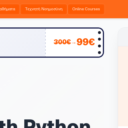
αθήματα
Τεχνητή Νοημοσύνη
Online Courses
99
€
300
€
→