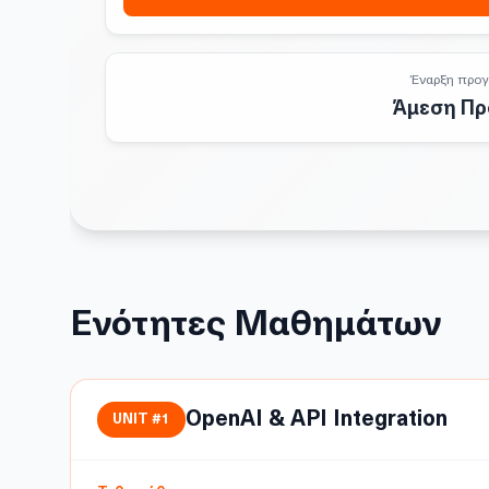
Έναρξη προγ
Άμεση Π
Ενότητες Μαθημάτων
OpenAI & API Integration
UNIT #
1