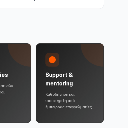
ies
Support &
mentoring
ματικών
και
Καθοδήγηση και
υποστήριξη από
έμπειρους επαγγελματίες