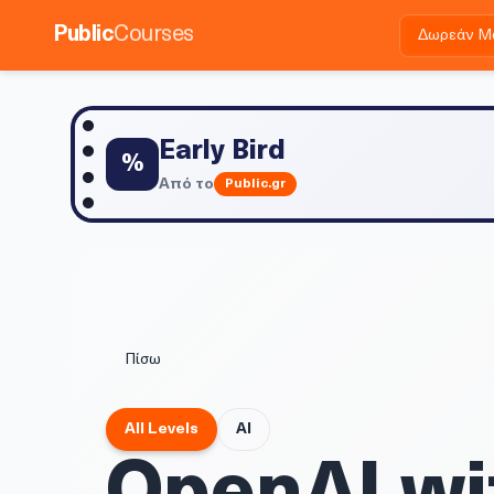
Public
Courses
Δωρεάν Μ
Early Bird
%
Από το
Public.gr
Πίσω
All Levels
AI