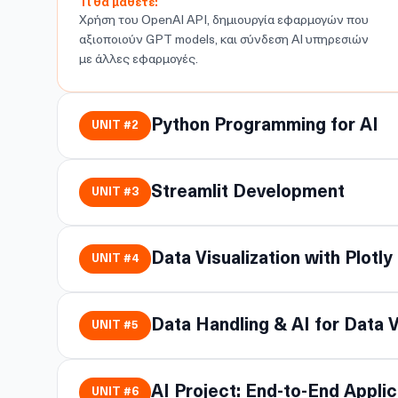
Τι θα μάθετε:
Χρήση του OpenAI API, δημιουργία εφαρμογών που
αξιοποιούν GPT models, και σύνδεση AI υπηρεσιών
με άλλες εφαρμογές.
Python Programming for AI
UNIT #
2
Streamlit Development
UNIT #
3
Data Visualization with Plotly
UNIT #
4
Data Handling & AI for Data V
UNIT #
5
AI Project: End-to-End Appli
UNIT #
6