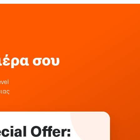
ιέρα σου
vel
ιας
cial Offer: